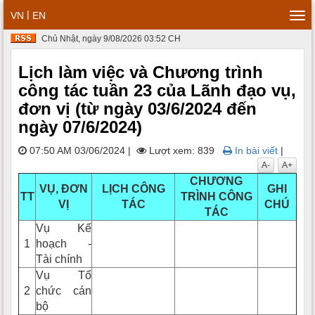
|
VN
EN
Tog
navi
Chủ Nhật, ngày 9/08/2026 03:52 CH
Lịch làm việc và Chương trình
công tác tuần 23 của Lãnh đạo vụ,
đơn vị (từ ngày 03/6/2024 đến
ngày 07/6/2024)
07:50 AM 03/06/2024
|
Lượt xem: 839
In bài viết
|
A-
A+
CHƯƠNG
VỤ, ĐƠN
LỊCH CÔNG
GHI
TT
TRÌNH CÔNG
VỊ
TÁC
CHÚ
TÁC
Vụ Kế
1
hoạch -
Tài chính
Vụ Tổ
2
chức cán
bộ