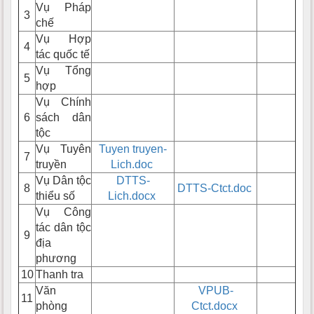
Vụ Pháp
3
chế
Vụ Hợp
4
tác quốc tế
Vụ Tổng
5
hợp
Vụ Chính
6
sách dân
tộc
Vụ Tuyên
Tuyen truyen-
7
truyền
Lich.doc
Vụ Dân tộc
DTTS-
8
DTTS-Ctct.doc
thiểu số
Lich.docx
Vụ Công
tác dân tộc
9
địa
phương
10
Thanh tra
Văn
VPUB-
11
phòng
Ctct.docx