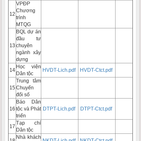
VPĐP
Chương
12
trình
MTQG
BQL dự án
đầu tư
13
chuyên
ngành xây
dựng
Học viện
14
HVDT-Lich.pdf
HVDT-Ctct.pdf
Dân tộc
Trung tâm
15
Chuyển
đổi số
Báo Dân
16
tộc và Phát
DTPT-Lich.pdf
DTPT-Ctct.pdf
triển
Tạp chí
17
Dân tộc
Nhà khách
18
NKDT-Lich.pdf
NKDT-Ctct.pdf