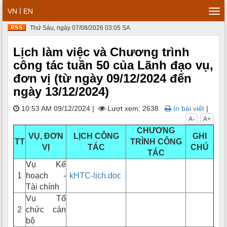
|
VN
EN
Tog
navi
Thứ Sáu, ngày 07/08/2026 03:05 SA
Lịch làm việc và Chương trình
công tác tuần 50 của Lãnh đạo vụ,
đơn vị (từ ngày 09/12/2024 đến
ngày 13/12/2024)
10:53 AM 09/12/2024
|
Lượt xem: 2638
In bài viết
|
A-
A+
CHƯƠNG
VỤ, ĐƠN
LỊCH CÔNG
GHI
TT
TRÌNH CÔNG
VỊ
TÁC
CHÚ
TÁC
Vụ Kế
1
hoạch -
kHTC-lich.doc
Tài chính
Vụ Tổ
2
chức cán
bộ