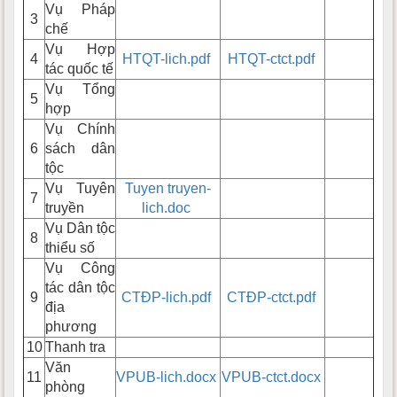
Vụ Pháp
3
chế
Vụ Hợp
4
HTQT-lich.pdf
HTQT-ctct.pdf
tác quốc tế
Vụ Tổng
5
hợp
Vụ Chính
6
sách dân
tộc
Vụ Tuyên
Tuyen truyen-
7
truyền
lich.doc
Vụ Dân tộc
8
thiểu số
Vụ Công
tác dân tộc
9
CTĐP-lich.pdf
CTĐP-ctct.pdf
địa
phương
10
Thanh tra
Văn
11
VPUB-lich.docx
VPUB-ctct.docx
phòng