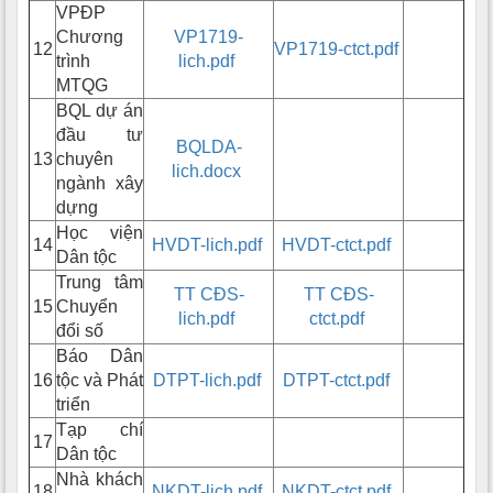
VPĐP
Chương
VP1719-
12
VP1719-ctct.pdf
trình
lich.pdf
MTQG
BQL dự án
đầu tư
BQLDA-
13
chuyên
lich.docx
ngành xây
dựng
Học viện
14
HVDT-lich.pdf
HVDT-ctct.pdf
Dân tộc
Trung tâm
TT CĐS-
TT CĐS-
15
Chuyển
lich.pdf
ctct.pdf
đổi số
Báo Dân
16
tộc và Phát
DTPT-lich.pdf
DTPT-ctct.pdf
triển
Tạp chí
17
Dân tộc
Nhà khách
18
NKDT-lich.pdf
NKDT-ctct.pdf